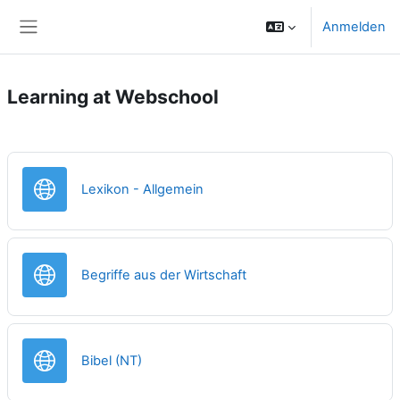
Zum Hauptinhalt
Anmelden
Website-Übersicht
Learning at Webschool
Link/URL
Lexikon - Allgemein
Link/URL
Begriffe aus der Wirtschaft
Link/URL
Bibel (NT)